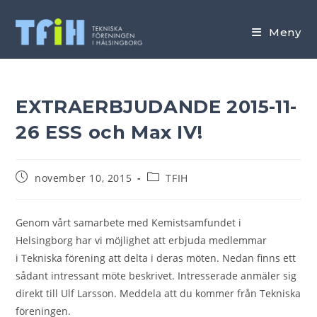
Hoppa
till
Meny
innehållet
EXTRAERBJUDANDE 2015-11-
26 ESS och Max IV!
Inlägget
Inläggskategori:
november 10, 2015
TFIH
publicerat:
Genom vårt samarbete med Kemistsamfundet i
Helsingborg har vi möjlighet att erbjuda medlemmar
i Tekniska förening att delta i deras möten. Nedan finns ett
sådant intressant möte beskrivet. Intresserade anmäler sig
direkt till Ulf Larsson. Meddela att du kommer från Tekniska
föreningen.