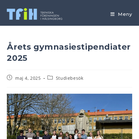
Hoppa
till
Meny
innehållet
Årets gymnasiestipendiater
2025
Inlägget
Inläggskategori:
maj 4, 2025
Studiebesök
publicerat: