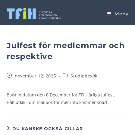
Hoppa
till
Meny
innehållet
Julfest för medlemmar och
respektive
Inlägget
Inläggskategori:
november 12, 2025
Studiebesök
publicerat:
Boka in datum den 6 December för TFIH årliga Julfest.
Håll utkik i din mailbox för mer info kommer snart.
DU KANSKE OCKSÅ GILLAR