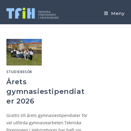
Hoppa
till
Meny
innehållet
STUDIEBESÖK
Årets
gymnasiestipendiat
er 2026
Grattis till årets gymnasiestipendiater för
väl utförda gymnasiearbeten.Tekniska
föreningen i Hälsingborgs har haft sin